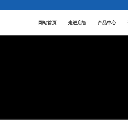
网站首页
走进启智
产品中心