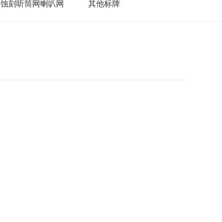
蚀刻听筒网喇叭网
其他标牌