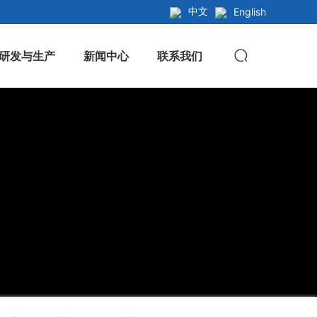
中文
English
研发与生产
新闻中心
联系我们